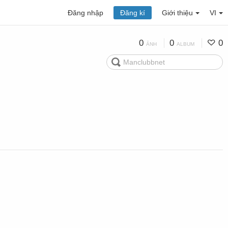
Đăng nhập
Đăng kí
Giới thiệu
VI
0
0
0
ẢNH
ALBUM