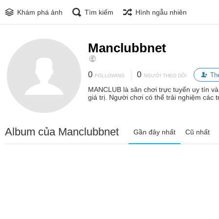
Khám phá ảnh
Tìm kiếm
Hình ngẫu nhiên
Manclubbnet
0
0
Th
FOLLOWING
NGƯỜI THEO DÕI
MANCLUB là sân chơi trực tuyến uy tín và 
giá trị. Người chơi có thể trải nghiệm các t
Album của Manclubbnet
Gần đây nhất
Cũ nhất