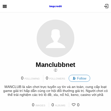
Manclubbnet
0
0
Follow
FOLLOWING
FOLLOWERS
MANCLUB là sân chơi trực tuyến uy tín và an toàn, cung cấp loạt
game giải trí hấp dẫn cùng cơ hội đổi thưởng giá trị. Người chơi có
thể trải nghiệm các trò lô đề, xỉu, nổ hũ, keno, casino với phầ
0
0
0
IMAGES
ALBUMS