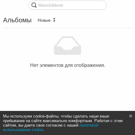
Альбомы
Новые
Нет элементов для отображения.
Мы используем cookie-файлы, чтобы сделать наши ваше
прибывание на сайте максимально комфортным. Работая с этим
сайтом, вы даете свое согласие с нашей
политикой
использования cookie
.