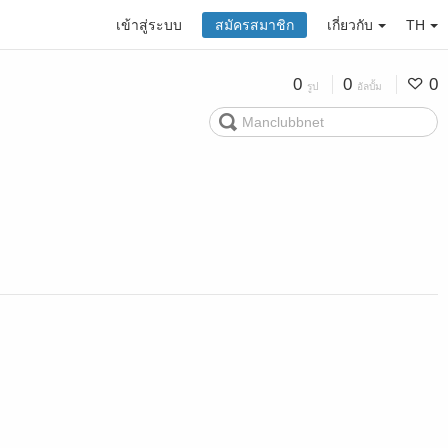
เข้าสู่ระบบ
สมัครสมาชิก
เกี่ยวกับ
TH
0
0
0
รูป
อัลบั้ม