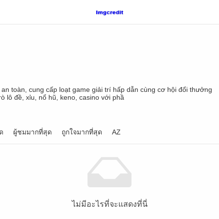
an toàn, cung cấp loạt game giải trí hấp dẫn cùng cơ hội đổi thưởng
rò lô đề, xỉu, nổ hũ, keno, casino với phầ
ุด
ผู้ชมมากที่สุด
ถูกใจมากที่สุด
AZ
ไม่มีอะไรที่จะแสดงที่นี่