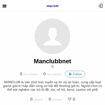
Manclubbnet
0
0
Follow
FOLLOWING
FOLLOWERS
MANCLUB là sân chơi trực tuyến uy tín và an toàn, cung cấp loạt
game giải trí hấp dẫn cùng cơ hội đổi thưởng giá trị. Người chơi có
thể trải nghiệm các trò lô đề, xỉu, nổ hũ, keno, casino với phầ
0
0
0
IMAGES
ALBUMS