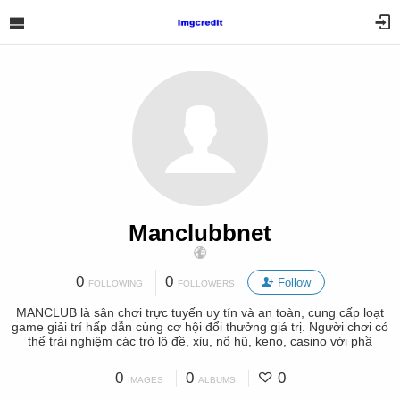
Manclubbnet
0
0
Follow
FOLLOWING
FOLLOWERS
MANCLUB là sân chơi trực tuyến uy tín và an toàn, cung cấp loạt
game giải trí hấp dẫn cùng cơ hội đổi thưởng giá trị. Người chơi có
thể trải nghiệm các trò lô đề, xỉu, nổ hũ, keno, casino với phầ
0
0
0
IMAGES
ALBUMS