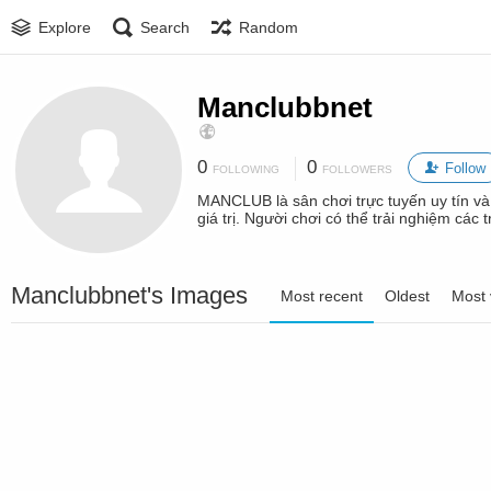
Explore
Search
Random
Manclubbnet
0
0
Follow
FOLLOWING
FOLLOWERS
MANCLUB là sân chơi trực tuyến uy tín và 
giá trị. Người chơi có thể trải nghiệm các t
Manclubbnet's Images
Most recent
Oldest
Most 