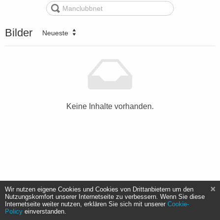
Bilder
Neueste
Keine Inhalte vorhanden.
Wir nutzen eigene Cookies und Cookies von Drittanbietern um den
Nutzungskomfort unserer Internetseite zu verbessern. Wenn Sie diese
Internetseite weiter nutzen, erklären Sie sich mit unserer
Cookie-
Policy
einverstanden.