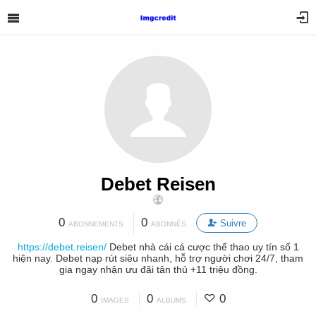
Debet Reisen
0
0
Suivre
ABONNEMENTS
ABONNÉS
https://debet.reisen/
Debet nhà cái cá cược thể thao uy tín số 1
hiện nay. Debet nạp rút siêu nhanh, hỗ trợ người chơi 24/7, tham
gia ngay nhận ưu đãi tân thủ +11 triệu đồng.
0
0
0
IMAGES
ALBUMS