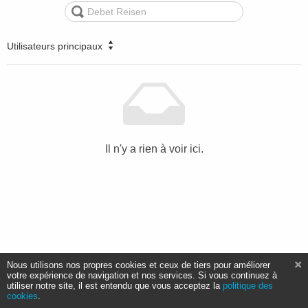
Utilisateurs principaux
Il n'y a rien à voir ici.
Nous utilisons nos propres cookies et ceux de tiers pour améliorer
votre expérience de navigation et nos services. Si vous continuez à
utiliser notre site, il est entendu que vous acceptez la
politique des
cookies
.