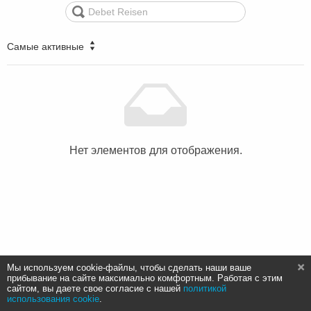
Самые активные
Нет элементов для отображения.
Мы используем cookie-файлы, чтобы сделать наши ваше
прибывание на сайте максимально комфортным. Работая с этим
сайтом, вы даете свое согласие с нашей
политикой
использования cookie
.