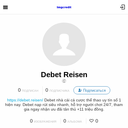
Debet Reisen
0
0
Подписаться
ПОДПИСАН
ПОДПИСЧИКА
https://debet.reisen/
Debet nhà cái cá cược thể thao uy tín số 1
hiện nay. Debet nạp rút siêu nhanh, hỗ trợ người chơi 24/7, tham
gia ngay nhận ưu đãi tân thủ +11 triệu đồng.
0
0
0
ИЗОБРАЖЕНИЯ
АЛЬБОМА