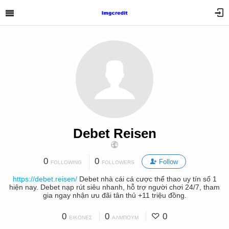
Debet Reisen
0
0
Follow
FOLLOWING
FOLLOWERS
https://debet.reisen/
Debet nhà cái cá cược thể thao uy tín số 1
hiện nay. Debet nạp rút siêu nhanh, hỗ trợ người chơi 24/7, tham
gia ngay nhận ưu đãi tân thủ +11 triệu đồng.
0
0
0
ΕΙΚΌΝΕΣ
ΆΛΜΠΟΥΜ