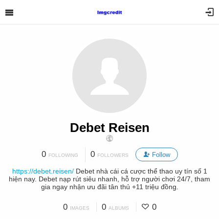
Debet Reisen
0
0
Follow
FOLLOWING
FOLLOWERS
https://debet.reisen/
Debet nhà cái cá cược thể thao uy tín số 1
hiện nay. Debet nạp rút siêu nhanh, hỗ trợ người chơi 24/7, tham
gia ngay nhận ưu đãi tân thủ +11 triệu đồng.
0
0
0
IMAGES
ALBUMS