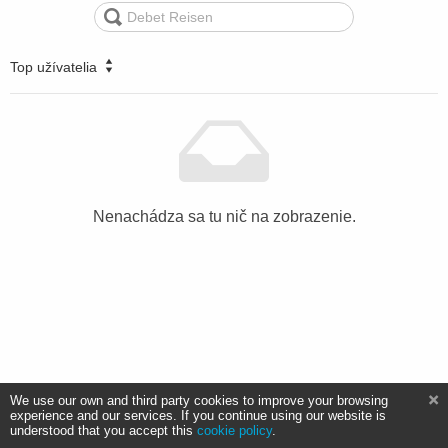
Top užívatelia
Nenachádza sa tu nič na zobrazenie.
We use our own and third party cookies to improve your browsing
experience and our services. If you continue using our website is
understood that you accept this
cookie policy
.