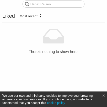
Liked
Most recent
There's nothing to show here.
We use our own and third party cookies to improve your browsing
experience and our services. If you continue using our website is
understood that you accept this
cookie policy
.