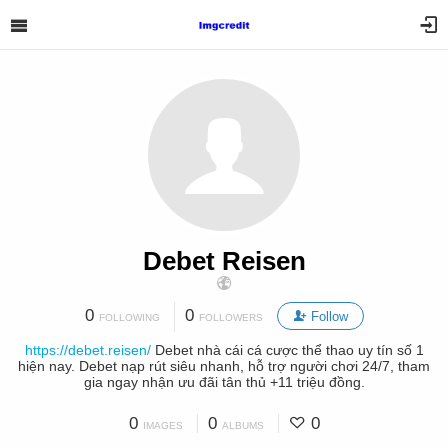
Debet Reisen
0
0
Follow
FOLLOWING
FOLLOWERS
https://debet.reisen/
Debet nhà cái cá cược thể thao uy tín số 1
hiện nay. Debet nạp rút siêu nhanh, hỗ trợ người chơi 24/7, tham
gia ngay nhận ưu đãi tân thủ +11 triệu đồng.
0
0
0
IMAGES
ALBUMS