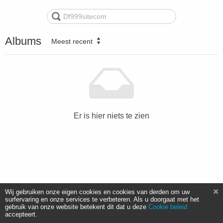
Albums
Meest recent
Er is hier niets te zien
Wij gebruiken onze eigen cookies en cookies van derden om uw
surfervaring en onze services te verbeteren. Als u doorgaat met het
gebruik van onze website betekent dit dat u deze
Cookie beleid
accepteert.