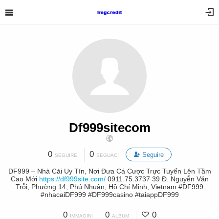
Df999sitecom
0
0
Seguire
SEGUIRE
SEGUACI
DF999 – Nhà Cái Uy Tín, Nơi Đưa Cá Cược Trực Tuyến Lên Tầm
Cao Mới
https://df999site.com/
0911.75.3737 39 Đ. Nguyễn Văn
Trỗi, Phường 14, Phú Nhuận, Hồ Chí Minh, Vietnam #DF999
#nhacaiDF999 #DF999casino #taiappDF999
0
0
0
IMMAGINI
ALBUM