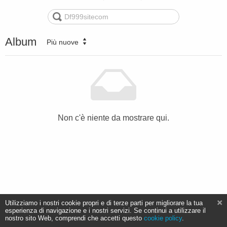
Album
Più nuove
Non c'è niente da mostrare qui.
Utilizziamo i nostri cookie propri e di terze parti per migliorare la tua
esperienza di navigazione e i nostri servizi. Se continui a utilizzare il
nostro sito Web, comprendi che accetti questo
cookie policy
.