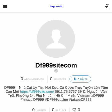
Df999sitecom
0
0
Suivre
ABONNEMENTS
ABONNÉS
DF999 – Nhà Cái Uy Tín, Nơi Đưa Cá Cược Trực Tuyến Lên Tầm
Cao Mới
https://df999site.com/
0911.75.3737 39 Đ. Nguyễn Văn
Trỗi, Phường 14, Phú Nhuận, Hồ Chí Minh, Vietnam #DF999
#nhacaiDF999 #DF999casino #taiappDF999
0
0
0
IMAGES
ALBUMS