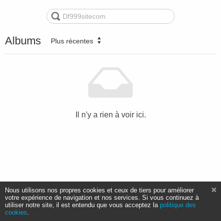
Albums
Plus récentes
Il n'y a rien à voir ici.
Nous utilisons nos propres cookies et ceux de tiers pour améliorer
votre expérience de navigation et nos services. Si vous continuez à
utiliser notre site, il est entendu que vous acceptez la
politique des
cookies
.