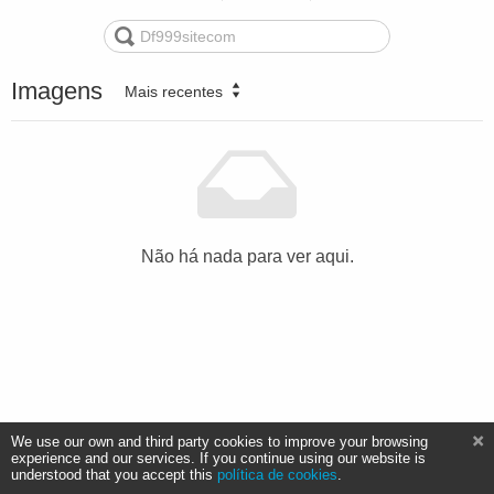
Imagens
Mais recentes
Não há nada para ver aqui.
We use our own and third party cookies to improve your browsing
experience and our services. If you continue using our website is
understood that you accept this
política de cookies
.