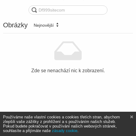
Obrázky
Nejnovější
Zde se nenachází nic k zobrazení.
Používáme naše vlastní cookies a cookies třetích stran, abychom
zlepšili vaše zážitky z prohlížení a s používáním našich služeb.
Pokud budete pokračovat v používání našich webových stránek,
souhlasíte a přijímáte naše
zásady cookie
.