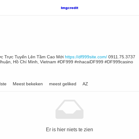
ợc Trực Tuyến Lên Tầm Cao Mới
https://df999site.com/
0911.75.3737
 Nhuận, Hồ Chí Minh, Vietnam #DF999 #nhacaiDF999 #DF999casino
ste
Meest bekeken
meest geliked
AZ
Er is hier niets te zien