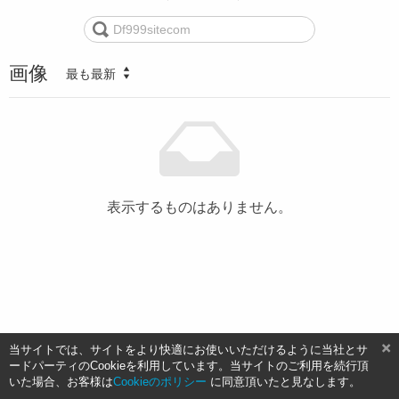
画像
最も最新
表示するものはありません。
当サイトでは、サイトをより快適にお使いいただけるように当社とサ
ードパーティのCookieを利用しています。当サイトのご利用を続行頂
いた場合、お客様は
Cookieのポリシー
に同意頂いたと見なします。