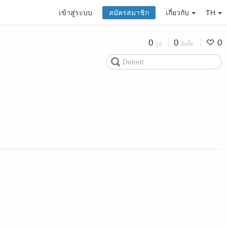
เข้าสู่ระบบ
สมัครสมาชิก
เกี่ยวกับ
TH
0
0
0
รูป
อัลบั้ม