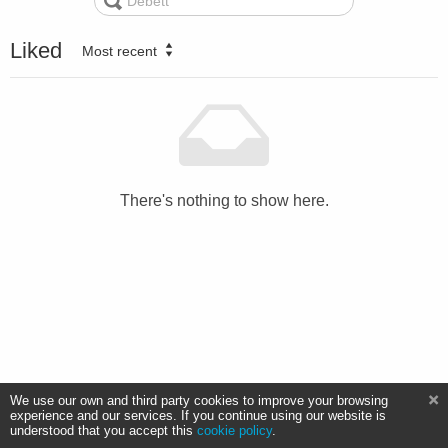
Liked
Most recent
There's nothing to show here.
We use our own and third party cookies to improve your browsing
experience and our services. If you continue using our website is
understood that you accept this
cookie policy
.