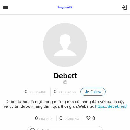
Debett
0
0
Follow
FOLLOWING
FOLLOWERS
Debet tự hào là một trong những nhà cái hàng đầu với sự tin cậy
và uy tín được khẳng định qua thời gian.Website:
https://debet.ren/
0
0
0
ΕΙΚΌΝΕΣ
ΆΛΜΠΟΥΜ