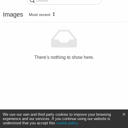
Images
Most recent
There's nothing to show here.
We use our own and third party cookies to improve your browsing
experience and our services. If you continue using our website is
understood that you accept this
cookie policy
.