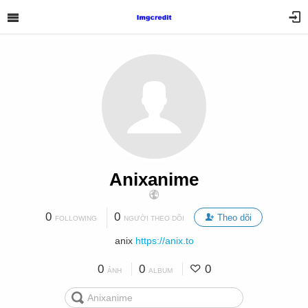
Anixanime
0
0
Theo dõi
FOLLOWING
NGƯỜI THEO DÕI
anix
https://anix.to
0
0
0
ẢNH
ALBUM