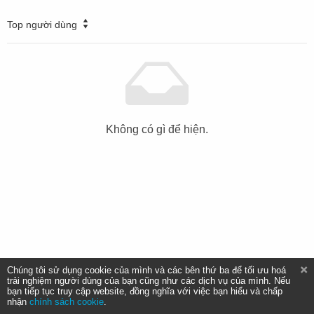
Top người dùng
Không có gì để hiện.
Chúng tôi sử dụng cookie của mình và các bên thứ ba để tối ưu hoá
trải nghiệm người dùng của bạn cũng như các dịch vụ của mình. Nếu
bạn tiếp tục truy cập website, đồng nghĩa với việc bạn hiểu và chấp
nhận
chính sách cookie
.