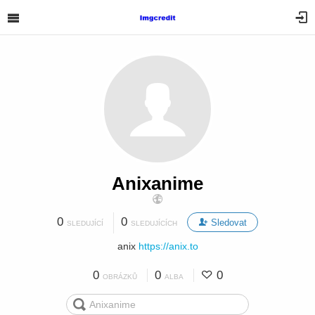
Anixanime
0
0
Sledovat
SLEDUJÍCÍ
SLEDUJÍCÍCH
anix
https://anix.to
0
0
0
OBRÁZKŮ
ALBA