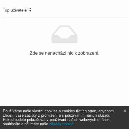
Top uživatelé
Zde se nenachází nic k zobrazení.
Používáme naše vlastní cookies a cookies třetích stran, abychom
zlepšili vaše zážitky z prohlížení a s používáním našich služeb.
Pokud budete pokračovat v používání našich webových stránek,
souhlasíte a přijímáte naše
zásady cookie
.