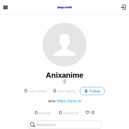
Anixanime
0
0
Follow
FOLLOWING
FOLLOWERS
anix
https://anix.to
0
0
0
ΕΙΚΌΝΕΣ
ΆΛΜΠΟΥΜ