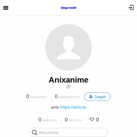
Anixanime
0
0
Seguir
SEGUINDO
SEGUIDORES
anix
https://anix.to
0
0
0
IMAGENS
ÁLBUNS