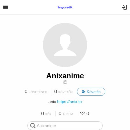
Anixanime
0
0
Követés
KÖVETÉSEK
KÖVETŐK
anix
https://anix.to
0
0
0
KÉP
ALBUM