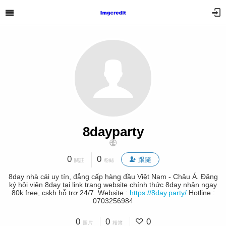
8dayparty
0
0
跟隨
關註
粉絲
8day nhà cái uy tín, đẳng cấp hàng đầu Việt Nam - Châu Á. Đăng
ký hội viên 8day tại link trang website chính thức 8day nhận ngay
80k free, cskh hỗ trợ 24/7. Website :
https://8day.party/
Hotline :
0703256984
0
0
0
圖片
相簿