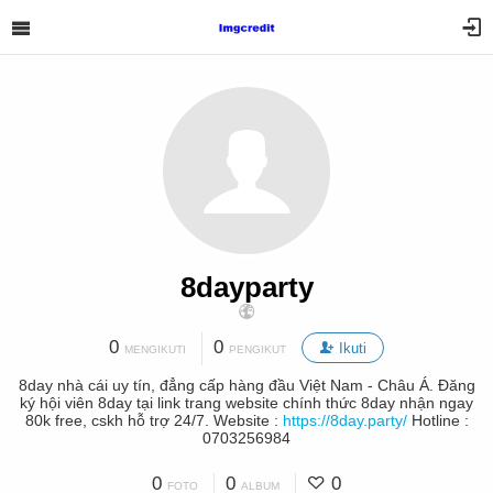
8dayparty
0
0
Ikuti
MENGIKUTI
PENGIKUT
8day nhà cái uy tín, đẳng cấp hàng đầu Việt Nam - Châu Á. Đăng
ký hội viên 8day tại link trang website chính thức 8day nhận ngay
80k free, cskh hỗ trợ 24/7. Website :
https://8day.party/
Hotline :
0703256984
0
0
0
FOTO
ALBUM