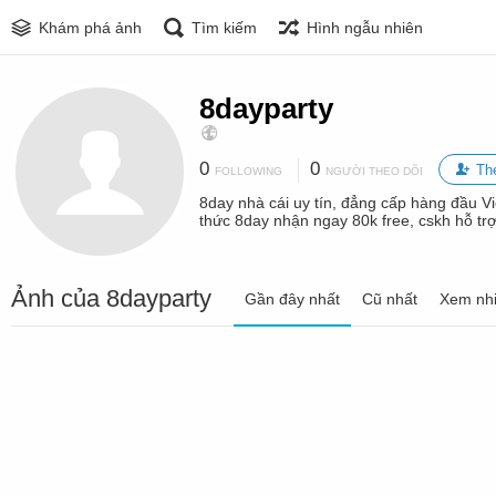
Khám phá ảnh
Tìm kiếm
Hình ngẫu nhiên
8dayparty
0
0
Th
FOLLOWING
NGƯỜI THEO DÕI
8day nhà cái uy tín, đẳng cấp hàng đầu Vi
thức 8day nhận ngay 80k free, cskh hỗ trợ
Ảnh của 8dayparty
Gần đây nhất
Cũ nhất
Xem nhi