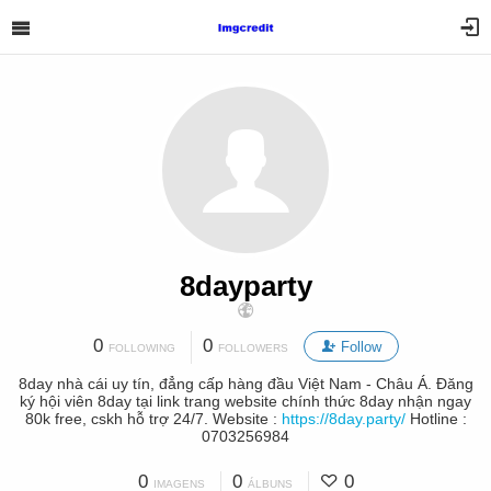
8dayparty
0
0
Follow
FOLLOWING
FOLLOWERS
8day nhà cái uy tín, đẳng cấp hàng đầu Việt Nam - Châu Á. Đăng
ký hội viên 8day tại link trang website chính thức 8day nhận ngay
80k free, cskh hỗ trợ 24/7. Website :
https://8day.party/
Hotline :
0703256984
0
0
0
IMAGENS
ÁLBUNS