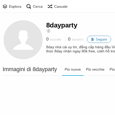
Esplora
Cerca
Casuale
8dayparty
0
0
Seguire
SEGUIRE
SEGUACI
8day nhà cái uy tín, đẳng cấp hàng đầu Vi
thức 8day nhận ngay 80k free, cskh hỗ trợ
Immagini di 8dayparty
Più nuove
Più vecchie
Più