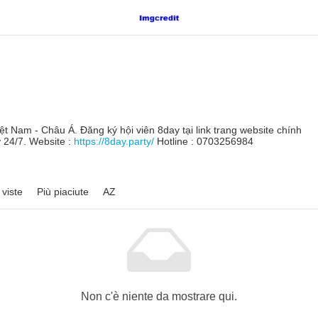
ệt Nam - Châu Á. Đăng ký hội viên 8day tại link trang website chính
 24/7. Website :
https://8day.party/
Hotline : 0703256984
 viste
Più piaciute
AZ
Non c'è niente da mostrare qui.