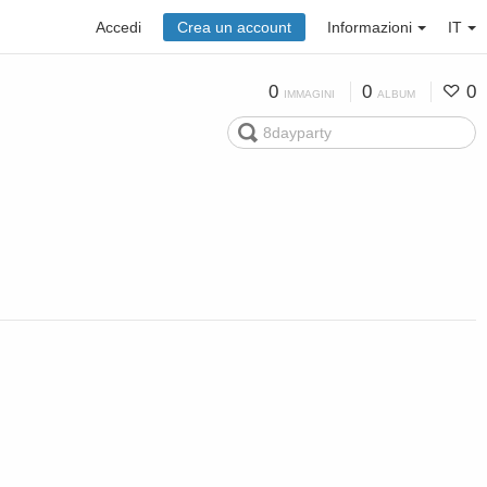
Accedi
Crea un account
Informazioni
IT
0
0
0
IMMAGINI
ALBUM