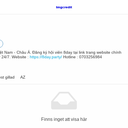
ệt Nam - Châu Á. Đăng ký hội viên 8day tại link trang website chính
 24/7. Website :
https://8day.party/
Hotline : 0703256984
st gillad
AZ
Finns inget att visa här