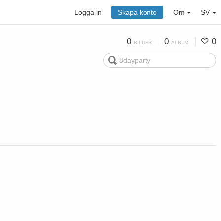
Logga in
Skapa konto
Om
SV
0
0
0
BILDER
ALBUM