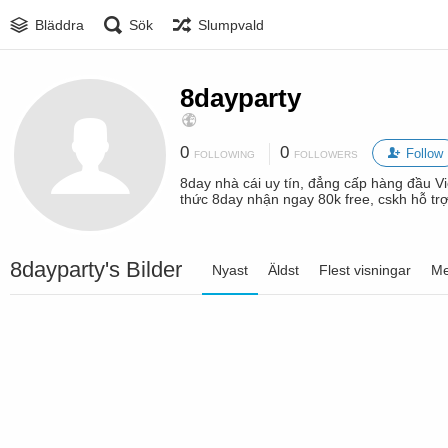
Bläddra
Sök
Slumpvald
8dayparty
0
0
Follow
FOLLOWING
FOLLOWERS
8day nhà cái uy tín, đẳng cấp hàng đầu Vi
thức 8day nhận ngay 80k free, cskh hỗ trợ
8dayparty's Bilder
Nyast
Äldst
Flest visningar
Me