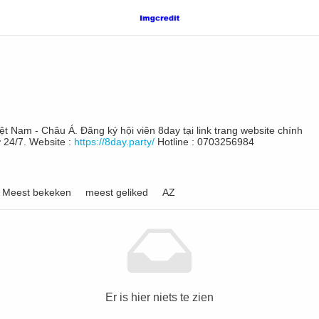
ệt Nam - Châu Á. Đăng ký hội viên 8day tại link trang website chính
 24/7. Website :
https://8day.party/
Hotline : 0703256984
Meest bekeken
meest geliked
AZ
Er is hier niets te zien