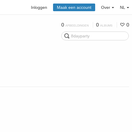
Inloggen
Maak een account
Over
NL
0
0
0
AFBEELDINGEN
ALBUMS