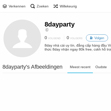
Verkennen
Zoeken
Willekeurig
8dayparty
0
0
Volgen
VOLGEND
VOLGERS
8day nhà cái uy tín, đẳng cấp hàng đầu Vi
thức 8day nhận ngay 80k free, cskh hỗ trợ
8dayparty's Afbeeldingen
Meest recent
Oudste