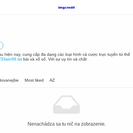
u hiện nay, cung cấp đa dạng các loại hình cá cược trực tuyến từ thể
//33win99.lat
bài và xổ số. Với sự uy tín và chất
dovanejšie
Most liked
AZ
Nenachádza sa tu nič na zobrazenie.