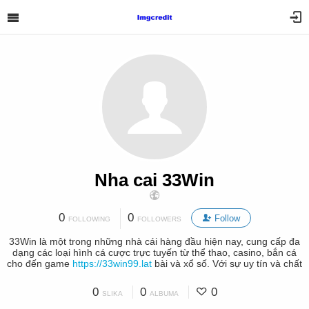
Nha cai 33Win
0
0
Follow
FOLLOWING
FOLLOWERS
33Win là một trong những nhà cái hàng đầu hiện nay, cung cấp đa
dạng các loại hình cá cược trực tuyến từ thể thao, casino, bắn cá
cho đến game
https://33win99.lat
bài và xổ số. Với sự uy tín và chất
0
0
0
SLIKA
ALBUMA