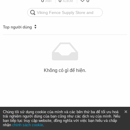
0
0
0
ẢNH
ALBUM
Top người dùng
Không có gì để hiện.
Chúng tôi sử dụng cookie của mình và các bên thứ ba để tối ưu hoá
trải nghiệm người dùng của bạn cũng như các dịch vụ của mình. Nếu
bạn tiếp tục truy cập website, đồng nghĩa với việc bạn hiểu và chấp
nhận
chính sách cookie
.