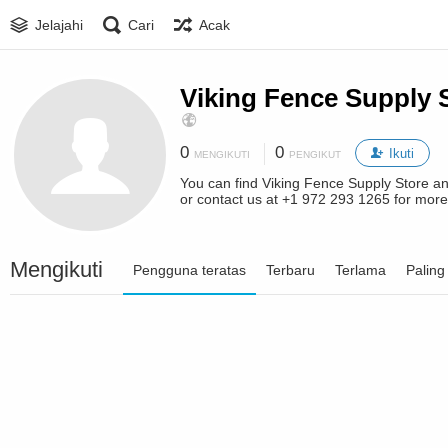
Jelajahi
Cari
Acak
Viking Fence Supply 
0
0
Ikuti
MENGIKUTI
PENGIKUT
You can find Viking Fence Supply Store a
or contact us at +1 972 293 1265 for more
Mengikuti
Pengguna teratas
Terbaru
Terlama
Paling 