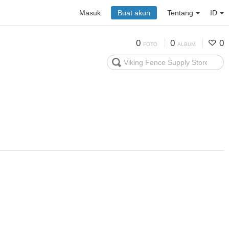
Masuk
Buat akun
Tentang
ID
0
0
0
FOTO
ALBUM