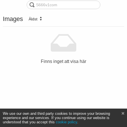
Images
Äldst
Finns inget att visa här
We use our own and third party cookies to improve your browsing
experience and our services. If you continue using our website is
understood that you accept this
cookie policy
.