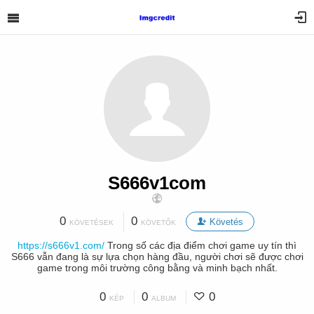
S666v1com
0
0
Követés
KÖVETÉSEK
KÖVETŐK
https://s666v1.com/
Trong số các địa điểm chơi game uy tín thì
S666 vẫn đang là sự lựa chọn hàng đầu, người chơi sẽ được chơi
game trong môi trường công bằng và minh bạch nhất.
0
0
0
KÉP
ALBUM