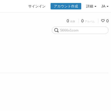
サインイン
アカウント作成
詳細
JA
0
0
0
画像
アルバム