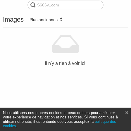
Images
Plus anciennes
Il n'y a rien à voir ici.
Nous utilisons nos propres cookies et ceux de tiers pour améliorer
votre expérience de navigation et nos services. Si vous continuez à
utiliser notre site, il est entendu que vous acceptez la
politique des
cookies
.