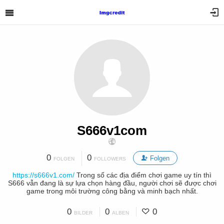
S666v1com
0
0
Folgen
FOLGEN
FOLLOWERS
https://s666v1.com/
Trong số các địa điểm chơi game uy tín thì
S666 vẫn đang là sự lựa chọn hàng đầu, người chơi sẽ được chơi
game trong môi trường công bằng và minh bạch nhất.
0
0
0
BILDER
ALBEN