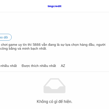
eo dõi
 chơi game uy tín thì S666 vẫn đang là sự lựa chọn hàng đầu, người
 công bằng và minh bạch nhất.
nhiều nhất
Được thích nhiều nhất
AZ
Không có gì để hiện.