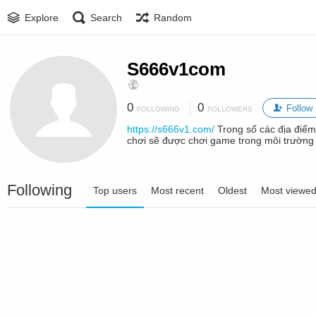
Explore
Search
Random
S666v1com
0
0
Follow
FOLLOWING
FOLLOWERS
https://s666v1.com/
Trong số các địa điểm
chơi sẽ được chơi game trong môi trường
Following
Top users
Most recent
Oldest
Most viewe