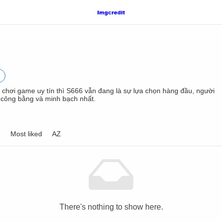
 chơi game uy tín thì S666 vẫn đang là sự lựa chọn hàng đầu, người
 công bằng và minh bạch nhất.
d
Most liked
AZ
There's nothing to show here.