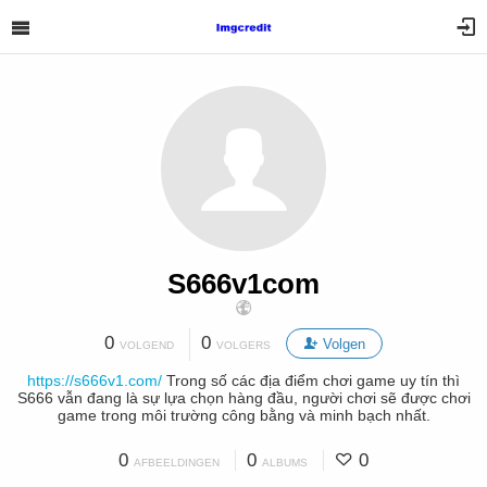
S666v1com
0
0
Volgen
VOLGEND
VOLGERS
https://s666v1.com/
Trong số các địa điểm chơi game uy tín thì
S666 vẫn đang là sự lựa chọn hàng đầu, người chơi sẽ được chơi
game trong môi trường công bằng và minh bạch nhất.
0
0
0
AFBEELDINGEN
ALBUMS